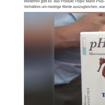
Weiterhin gibt es das Produkt Tropic Marin Plu
Verhältnis um niedrige Werte auszugleichen, was 