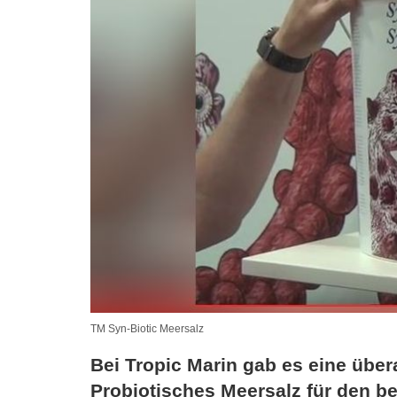
TM Syn-Biotic Meersalz
Bei Tropic Marin gab es eine über
Probiotisches Meersalz für den b