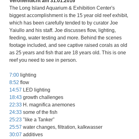
Veröffentlicht am 31.01.2016
The Long Island Aquarium & Exhibition Center's
biggest accomplishment is the 15 year old reef exhibit,
which has been carefully tended to by curator Joe
Yaiullo and his staff. Joe discusses flow, lighting,
feeding, water testing and more. Behind the scenes
footage included, and see captive raised corals as old
as 25 years and fish that are 18 years old. This is one
reef you need to see in person.
7:00
lighting
8:52
flow
14:57
LED lighting
18:43
growth challenges
22:33
H. magnifica anemones
24:33
some of the fish
25:23
"like a Tanker"
25:57
water changes, filtration, kalkwasser
30:07
additives