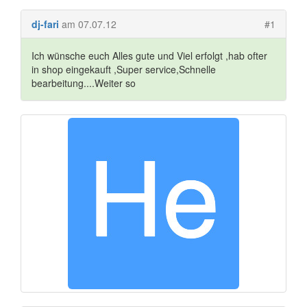
dj-fari
am 07.07.12
#1
Ich wünsche euch Alles gute und Viel erfolgt ,hab ofter
in shop eingekauft ,Super service,Schnelle
bearbeitung....Weiter so