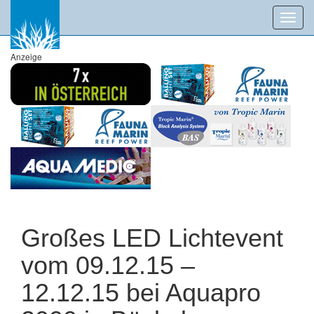
Toggl
navig
Anzeige
Großes LED Lichtevent
vom 09.12.15 –
12.12.15 bei Aquapro