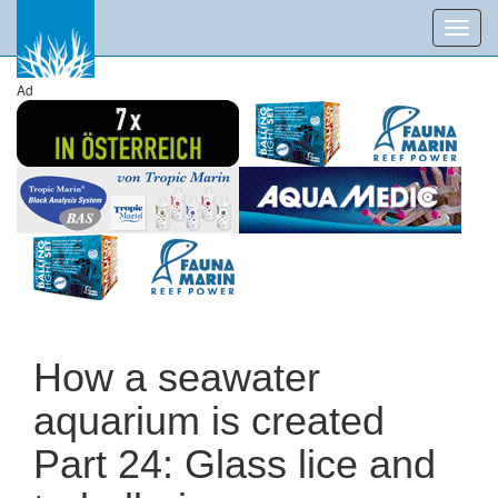
Toggl
navig
Ad
How a seawater
aquarium is created
Part 24: Glass lice and