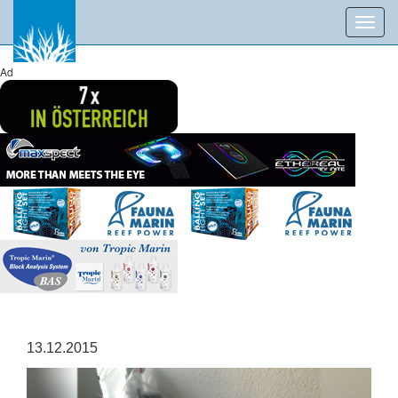
Toggl
navig
Ad
13.12.2015