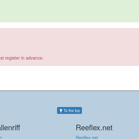
st register in advance.
To the top
llenriff
Reeflex.net
h
Reeflex.net