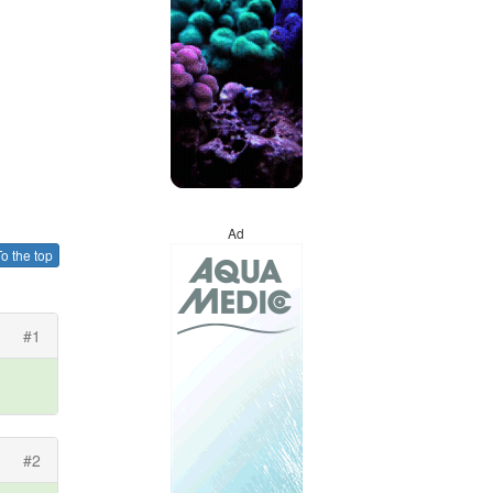
Ad
o the top
#1
#2