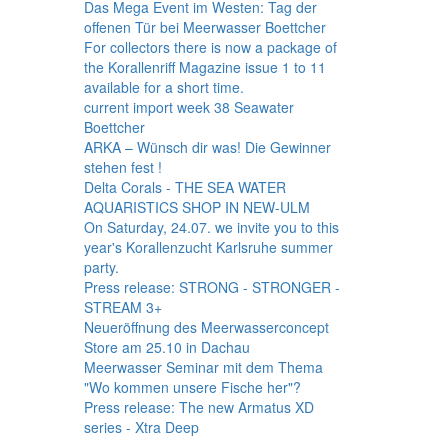
Das Mega Event im Westen: Tag der
offenen Tür bei Meerwasser Boettcher
For collectors there is now a package of
the Korallenriff Magazine issue 1 to 11
available for a short time.
current import week 38 Seawater
Boettcher
ARKA – Wünsch dir was! Die Gewinner
stehen fest !
Delta Corals - THE SEA WATER
AQUARISTICS SHOP IN NEW-ULM
On Saturday, 24.07. we invite you to this
year's Korallenzucht Karlsruhe summer
party.
Press release: STRONG - STRONGER -
STREAM 3+
Neueröffnung des Meerwasserconcept
Store am 25.10 in Dachau
Meerwasser Seminar mit dem Thema
"Wo kommen unsere Fische her"?
Press release: The new Armatus XD
series - Xtra Deep