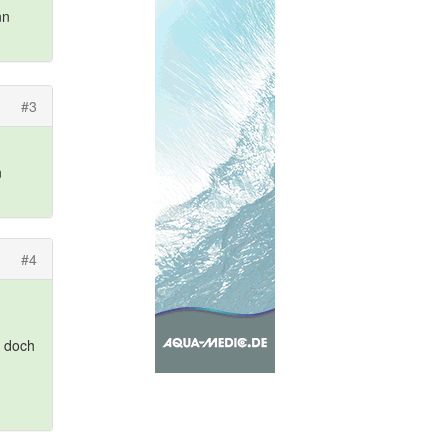
nn
#3
n
#4
t doch