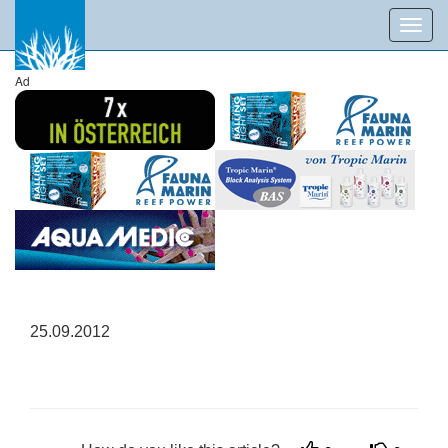
Toggl
navig
Ad
25.09.2012