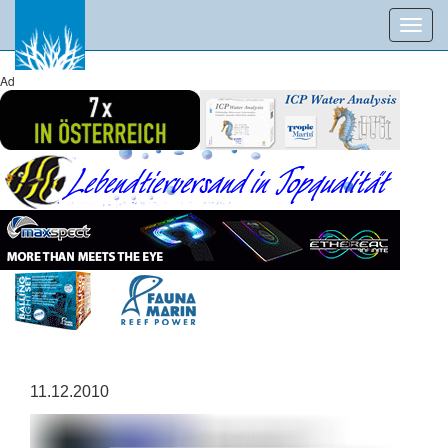
Toggl
navig
Ad
11.12.2010