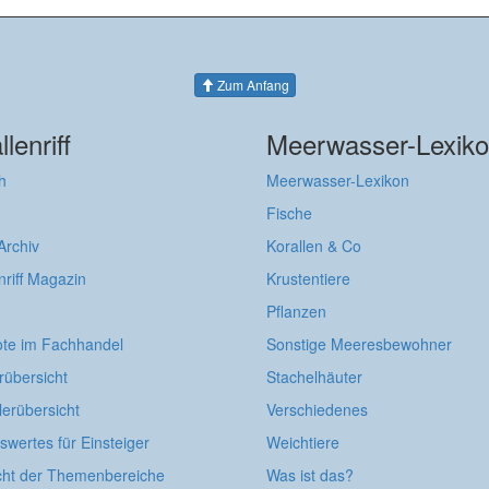
Zum Anfang
llenriff
Meerwasser-Lexik
h
Meerwasser-Lexikon
Fische
 Archiv
Korallen & Co
nriff Magazin
Krustentiere
Pflanzen
te im Fachhandel
Sonstige Meeresbewohner
rübersicht
Stachelhäuter
lerübersicht
Verschiedenes
wertes für Einsteiger
Weichtiere
cht der Themenbereiche
Was ist das?