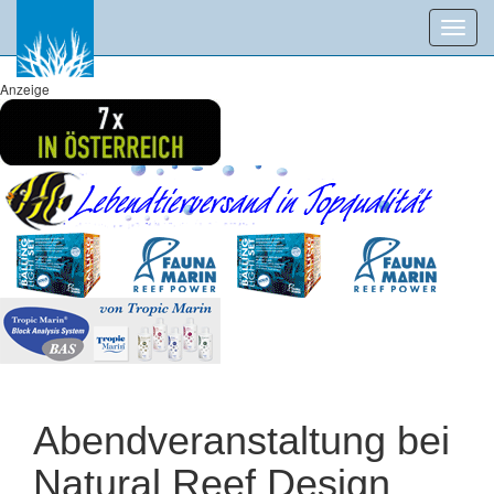
Toggl
navig
Anzeige
Abendveranstaltung bei
Natural Reef Design