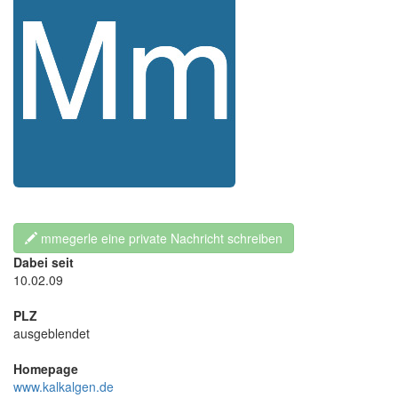
mmegerle eine private Nachricht schreiben
Dabei seit
10.02.09
PLZ
ausgeblendet
Homepage
www.kalkalgen.de