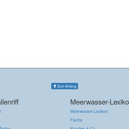
Zum Anfang
llenriff
Meerwasser-Lexik
h
Meerwasser-Lexikon
Fische
 Archiv
Korallen & Co