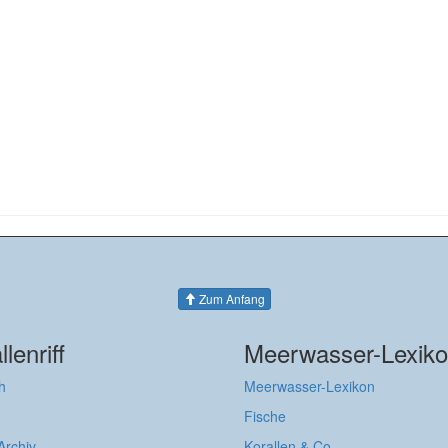
Zum Anfang
llenriff
Meerwasser-Lexik
h
Meerwasser-Lexikon
Fische
 Archiv
Korallen & Co