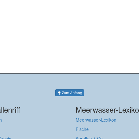
Zum Anfang
llenriff
Meerwasser-Lexik
h
Meerwasser-Lexikon
Fische
 Archiv
Korallen & Co