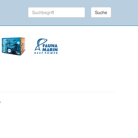
Suche
s