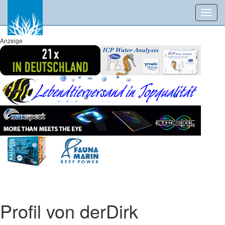
Toggl
navig
Anzeige
Profil von derDirk