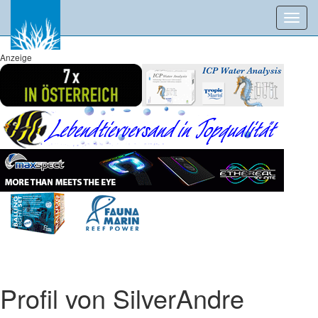
Toggl
navig
Anzeige
Profil von SilverAndre