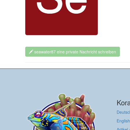
seawater87 eine private Nachricht schreiben
Kora
Deutsc
English
Artikel