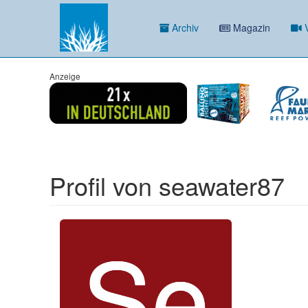
Archiv
Magazin
V
Anzeige
Profil von seawater87