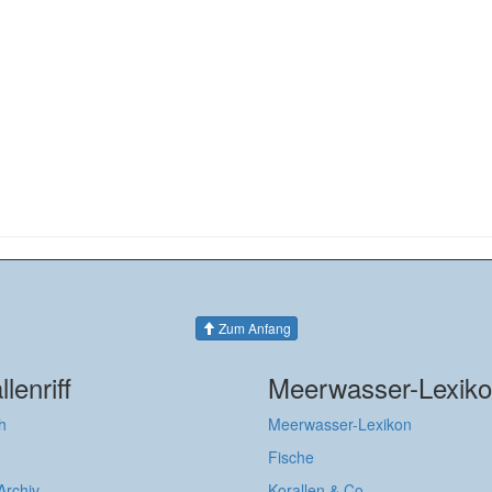
Zum Anfang
llenriff
Meerwasser-Lexik
h
Meerwasser-Lexikon
Fische
 Archiv
Korallen & Co