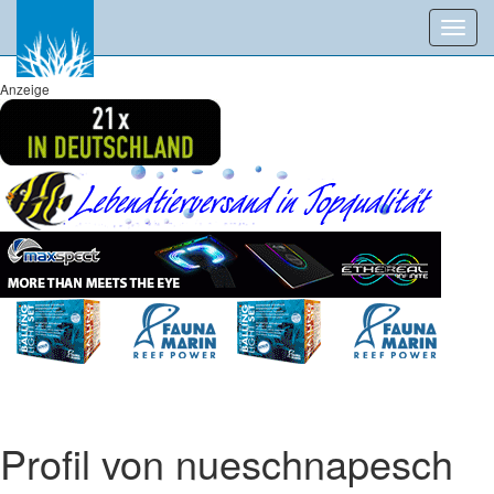
Toggl
navig
Anzeige
Profil von nueschnapesch