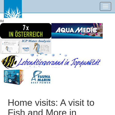
Toggl
navig
Ad
Home visits: A visit to
Fish and More in