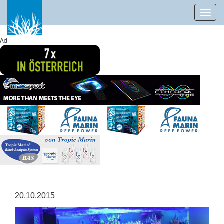
Toggl
navig
Ad
20.10.2015