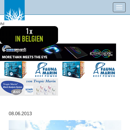
Toggl
navig
Ad
08.06.2013